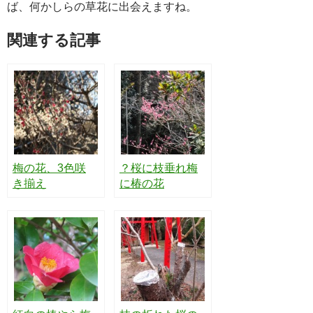
ば、何かしらの草花に出会えますね。
関連する記事
梅の花、3色咲
？桜に枝垂れ梅
き揃え
に椿の花