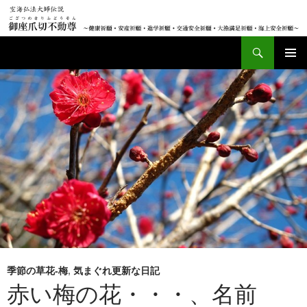
検索
御座爪切不動尊（ござつめきりふどうそん）
コンテンツへ移動
季節の草花-梅
,
気まぐれ更新な日記
赤い梅の花・・・、名前