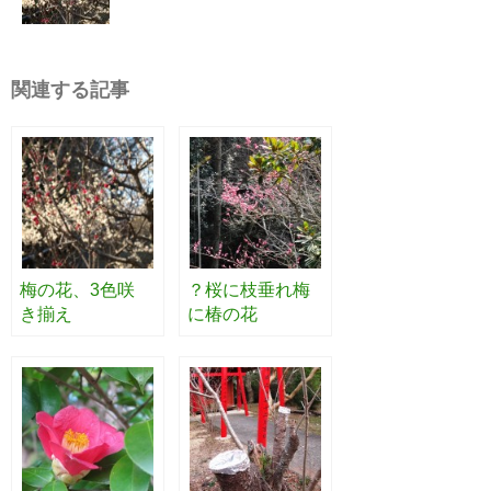
関連する記事
梅の花、3色咲
？桜に枝垂れ梅
き揃え
に椿の花