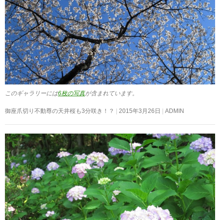
このギャラリーには
6枚の写真
が含まれています。
御座爪切り不動尊の天井桜も3分咲き！？
2015年3月26日
ADMIN