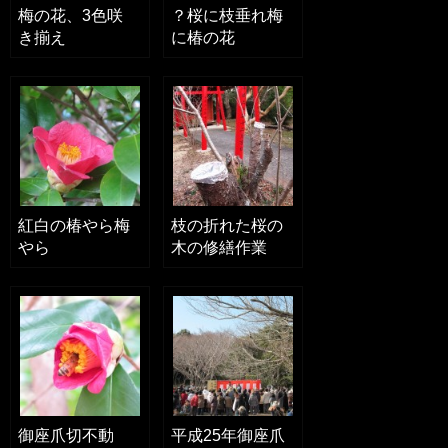
梅の花、3色咲
？桜に枝垂れ梅
き揃え
に椿の花
紅白の椿やら梅
枝の折れた桜の
やら
木の修繕作業
御座爪切不動
平成25年御座爪