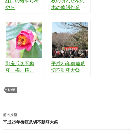
紅白の椿やら梅
枝の折れた桜の
やら
木の修繕作業
御座爪切不動
平成25年御座爪
尊、梅、椿。
切不動尊大祭
UME
前の投稿
投稿ナビゲーション
平成25年御座爪切不動尊大祭